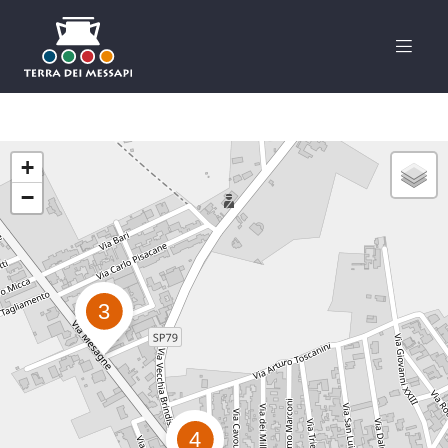
Menu
+
−
3
4