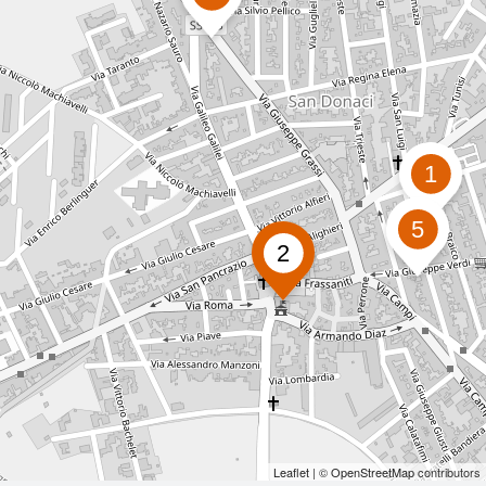
1
5
2
Leaflet
| ©
OpenStreetMap
contributors