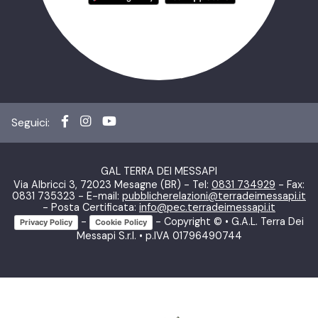
Seguici:
GAL TERRA DEI MESSAPI
Via Albricci 3, 72023 Mesagne (BR) - Tel:
0831 734929
- Fax:
0831 735323 - E-mail:
pubblicherelazioni@terradeimessapi.it
- Posta Certificata:
info@pec.terradeimessapi.it
-
- Copyright © • G.A.L. Terra Dei
Privacy Policy
Cookie Policy
Messapi S.r.l. • p.IVA 01796490744