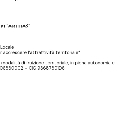
pi "arthas"
 Locale
 accrescere l’attrattività territoriale”
odalità di fruizione territoriale, in piena autonomia e
D20006880002 – CIG 93687801D6