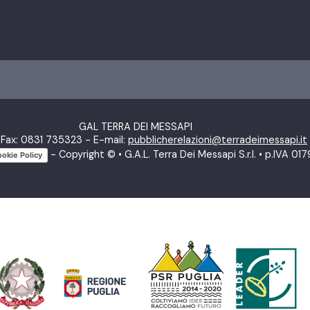
GAL TERRA DEI MESSAPI
Fax: 0831 735323 - E-mail:
pubblicherelazioni@terradeimessapi.it
- Copyright © • G.A.L. Terra Dei Messapi S.r.l. • p.IVA 
okie Policy