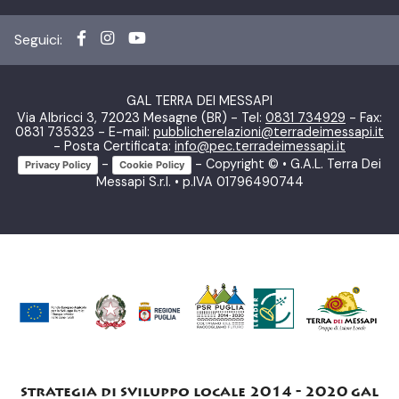
Seguici:
GAL TERRA DEI MESSAPI
Via Albricci 3, 72023 Mesagne (BR) - Tel:
0831 734929
- Fax:
0831 735323 - E-mail:
pubblicherelazioni@terradeimessapi.it
- Posta Certificata:
info@pec.terradeimessapi.it
-
- Copyright © • G.A.L. Terra Dei
Privacy Policy
Cookie Policy
Messapi S.r.l. • p.IVA 01796490744
strategia di sviluppo locale 2014 - 2020 gal