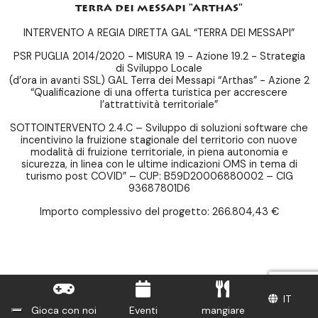
terra dei messapi "arthas"
INTERVENTO A REGIA DIRETTA GAL “TERRA DEI MESSAPI”
PSR PUGLIA 2014/2020 - MISURA 19 - Azione 19.2 - Strategia
di Sviluppo Locale
(d’ora in avanti SSL) GAL Terra dei Messapi “Arthas” - Azione 2
“Qualificazione di una offerta turistica per accrescere
l’attrattività territoriale”
SOTTOINTERVENTO 2.4.C – Sviluppo di soluzioni software che
incentivino la fruizione stagionale del territorio con nuove
modalità di fruizione territoriale, in piena autonomia e
sicurezza, in linea con le ultime indicazioni OMS in tema di
turismo post COVID” – CUP: B59D20006880002 – CIG
93687801D6
Importo complessivo del progetto: 266.804,43 €
IT
IT
Gioca con noi
Gioca con noi
Eventi
Eventi
mangiare
mangiare