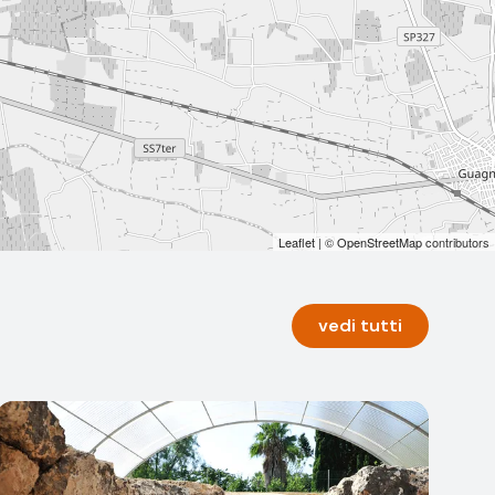
Leaflet
| ©
OpenStreetMap
contributors
vedi tutti