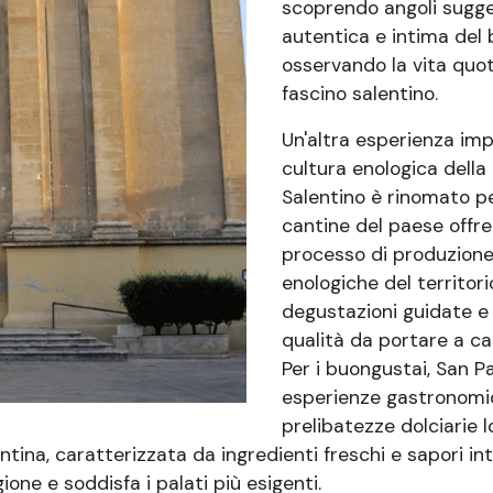
scoprendo angoli sugges
autentica e intima del b
osservando la vita quot
fascino salentino.
Un'altra esperienza impe
cultura enologica della
Salentino è rinomato per
cantine del paese offre 
processo di produzione 
enologiche del territori
degustazioni guidate e d
qualità da portare a ca
Per i buongustai, San 
esperienze gastronomich
prelibatezze dolciarie lo
a, caratterizzata da ingredienti freschi e sapori inten
ione e soddisfa i palati più esigenti.