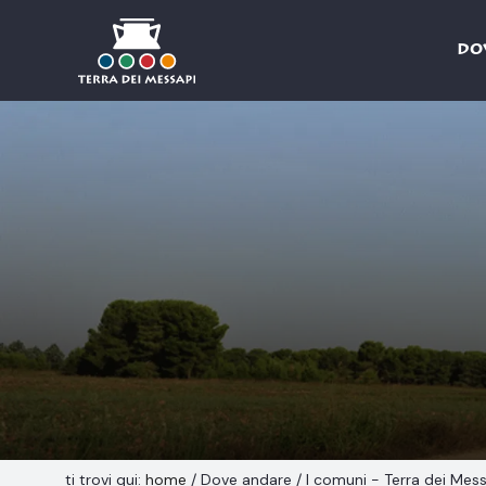
DO
Salta al contenuto
ti trovi qui:
home
/
Dove andare
/
I comuni - Terra dei Mes