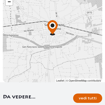
−
Leaflet
| ©
OpenStreetMap
contributors
Da vedere...
vedi tutti