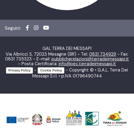
Seguici:
GAL TERRA DEI MESSAPI
Via Albricci 3, 72023 Mesagne (BR) - Tel:
0831 734929
- Fax:
0831 735323 - E-mail:
pubblicherelazioni@terradeimessapi.it
- Posta Certificata:
info@pec.terradeimessapi.it
-
- Copyright © • G.A.L. Terra Dei
Privacy Policy
Cookie Policy
Messapi S.r.l. • p.IVA 01796490744