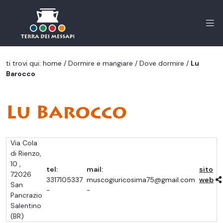
Me
ti trovi qui:
home
/
Dormire e mangiare
/
Dove dormire
/
Lu
Barocco
Lu Barocco
Via Cola
di Rienzo,
10
,
tel:
mail:
sito
72026
3317105337
muscogiuricosima75@gmail.com
web
San
-
-
Pancrazio
Salentino
(BR)