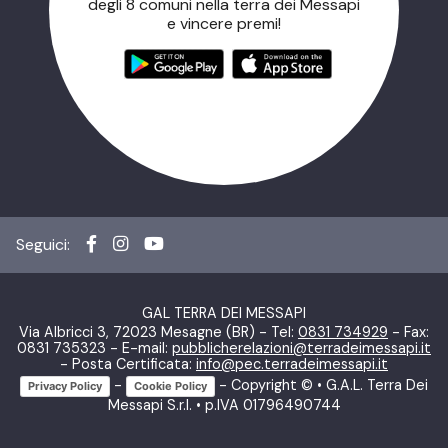
degli 8 comuni nella terra dei Messapi
e vincere premi!
Seguici:
GAL TERRA DEI MESSAPI
Via Albricci 3, 72023 Mesagne (BR) - Tel:
0831 734929
- Fax:
0831 735323 - E-mail:
pubblicherelazioni@terradeimessapi.it
- Posta Certificata:
info@pec.terradeimessapi.it
-
- Copyright © • G.A.L. Terra Dei
Privacy Policy
Cookie Policy
Messapi S.r.l. • p.IVA 01796490744